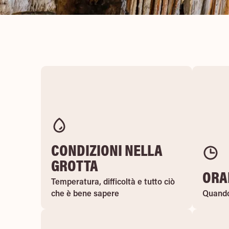
CONDIZIONI NELLA
GROTTA
ORA
Le grotte sotterranee presentano
L
condizioni climatiche particolari e
singol
CONDIZIONI NELLA
regole che devono essere
gi
rispettate.
ott
GROTTA
ORA
Temperatura, difficoltà e tutto ciò
Temperatura, difficoltà e tutto ciò
che è bene sapere
che è bene sapere
Quando 