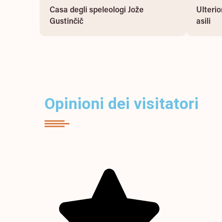
Casa degli speleologi Jože
Ulteri
Casa degli speleologi Jože
Ulterio
Gustinčič
Gustinčič
asili
Opinioni dei visitatori