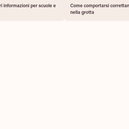
ori informazioni per scuole e
Come comportarsi corret
ri informazioni per scuole e
Come comportarsi corretta
asili
nell
nella grotta